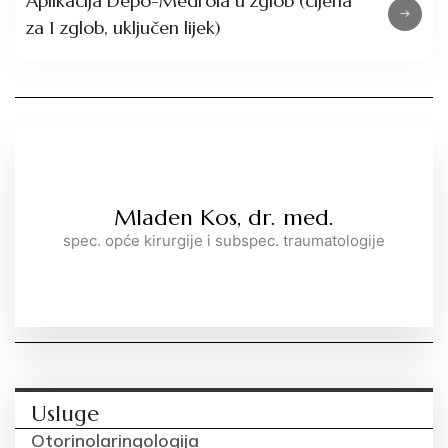
Aplikacija Depo-Medrola u zglob (cijena
za 1 zglob, uključen lijek)
Mladen Kos, dr. med.
spec. opće kirurgije i subspec. traumatologije
Usluge
Otorinolaringologija