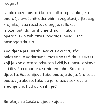
reagirati
Upala može nastati kao rezultat opstrukcije u
području uvećanih adenoidnih vegetacija (
trećeg
krajnika
), kao rezultat alergije, refluksa,
izloženosti duhanskome dimu ili nakon
operacijskih zahvata u području nosa, usta i
nosnoga ždrijela.
Kod djece je Eustahijeva cijev kraća, uža i
položena je vodoravno; može se reći da je sekret
koji je kod djeteta prisutan i vidljiv u nosu, gotovo
isti ili sličan onome u srednjem uhu. Rastom
djeteta, Eustahijeva tuba postaje dulja, šira te se
postavlja ukoso, tako da je i ulazak sekreta u
srednje uho kod odraslih rjeđi.
Smetnje su češće u djece koja su