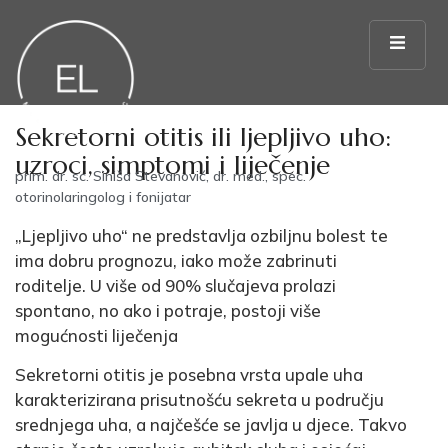
Sekretorni otitis ili ljepljivo uho:
uzroci, simptomi i liječenje
prim. dr. sc. Siniša Stevanović, dr. med., spec.
otorinolaringolog i fonijatar
„Ljepljivo uho“ ne predstavlja ozbiljnu bolest te
ima dobru prognozu, iako može zabrinuti
roditelje. U više od 90% slučajeva prolazi
spontano, no ako i potraje, postoji više
mogućnosti liječenja
Sekretorni otitis je posebna vrsta upale uha
karakterizirana prisutnošću sekreta u području
srednjega uha, a najčešće se javlja u djece. Takvo