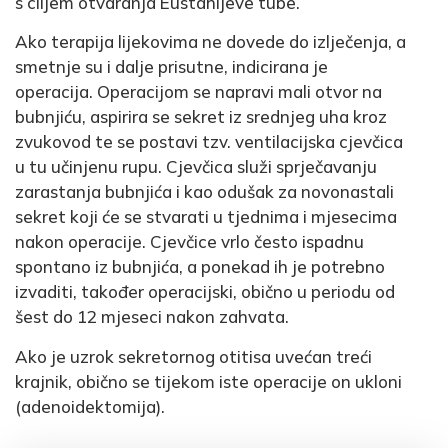
s ciljem otvaranja Eustahijeve tube.
Ako terapija lijekovima ne dovede do izlječenja, a
smetnje su i dalje prisutne, indicirana je
operacija. Operacijom se napravi mali otvor na
bubnjiću, aspirira se sekret iz srednjeg uha kroz
zvukovod te se postavi tzv. ventilacijska cjevčica
u tu učinjenu rupu. Cjevčica služi sprječavanju
zarastanja bubnjića i kao odušak za novonastali
sekret koji će se stvarati u tjednima i mjesecima
nakon operacije. Cjevčice vrlo često ispadnu
spontano iz bubnjića, a ponekad ih je potrebno
izvaditi, također operacijski, obično u periodu od
šest do 12 mjeseci nakon zahvata.
Ako je uzrok sekretornog otitisa uvećan treći
krajnik, obično se tijekom iste operacije on ukloni
(adenoidektomija).