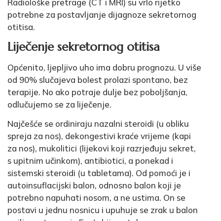
Radiološke pretrage (CT i MRI) su vrlo rijetko
potrebne za postavljanje dijagnoze sekretornog
otitisa.
Liječenje sekretornog otitisa
Općenito, ljepljivo uho ima dobru prognozu. U više
od 90% slučajeva bolest prolazi spontano, bez
terapije. No ako potraje dulje bez poboljšanja,
odlučujemo se za liječenje.
Najčešće se ordiniraju nazalni steroidi (u obliku
spreja za nos), dekongestivi kraće vrijeme (kapi
za nos), mukolitici (lijekovi koji razrjeđuju sekret,
s upitnim učinkom), antibiotici, a ponekad i
sistemski steroidi (u tabletama). Od pomoći je i
autoinsuflacijski balon, odnosno balon koji je
potrebno napuhati nosom, a ne ustima. On se
postavi u jednu nosnicu i upuhuje se zrak u balon