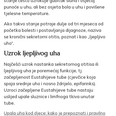
stanje često uzrokuje gubitak sluha i osjećaj
punoće u uhu, ali bez osjeta bola u uhu i povišene
tjelesne temperature.
Ako takvo stanje potraje dulje od tri mjeseca od
početka bolesti i postavljanja dijagnoze, naziva
se kronični sekretorni otitis, poznat i kao „ljepljivo
uho“.
Uzrok ljepljivog uha
Najčešći uzrok nastanka sekretornog otitisa ili
ljepljivog uha je poremećaj funkcije, tj.
začepljenost Eustahijeve tube (cjevčice koja
spaja srednje uho i nosno ždrijelo, epifarinks).
Uzroci začepljene Eustahijeve tube nastaju
uslijed upale sluznice i limfnoga tkiva unutar
tube.
Upala uha kod djece: kako je prepoznati i pravilno