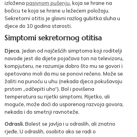
izložena
pasivnom pušenju
, koja se hrane na
bočicu te koja se hrane u ležećem položaju.
Sekretorni otitis je glavni razlog gubitka sluha u
djece do 10 godina starosti.
Simptomi sekretornog otitisa
Djeca.
Jedan od najčešćih simptoma koji roditelji
navode jest da dijete pojačava ton na televizoru,
kompjuteru, ne razumije dobro što mu se govori i
opetovano moli da mu se ponovi rečeno. Može se
žaliti na punoću u uhu (nekada djeca pokušavaju
prstom „odčepiti uho“). Bol i povišena
temperatura su rijetki simptomi. Rijetko, ali
moguće, može doći do usporenog razvoja govora,
nekada i do smetnji ravnoteže.
Odrasli.
Bolest se javlja i u odraslih, ali znatno
rjeđe. U odraslih, osobito ako se radi o